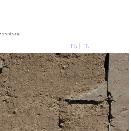
emporánea
ES
|
EN