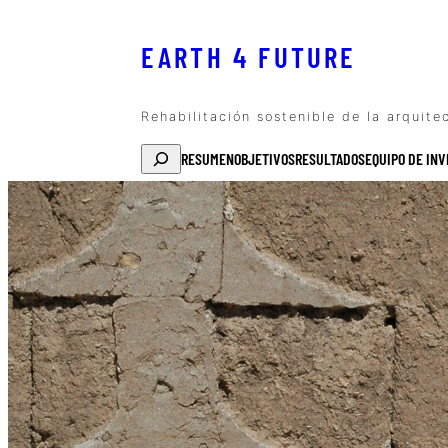
EARTH 4 FUTURE
Rehabilitación sostenible de la arquite
Buscar
RESUMEN
OBJETIVOS
RESULTADOS
EQUIPO DE INV